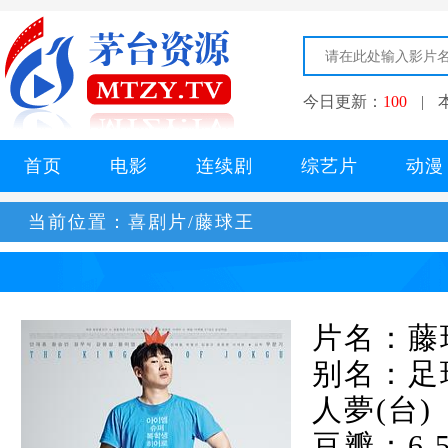
今日更新：
100
|
首页
电影
连续剧
综艺片
动漫
当前位置：
喜剧片/藤球王
片名：藤
别名：足球之
人夢(台)
豆瓣：6.