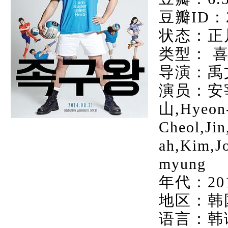
豆瓣ID：2
状态：正
类型： 喜
导演：禹
演员：安宰
山,Hyeon-
Cheol,Ji
ah,Kim,J
myung
年代：20
地区：韩
语言：韩