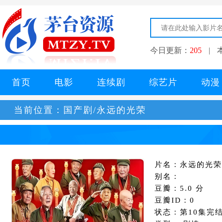
今日更新：
205
|
首页
电影
连续剧
综艺片
动漫
当前位置：
国产剧/永远的光荣
片名：永远的光荣
别名：
豆瓣：5.0 分
豆瓣ID：0
状态：第10集完