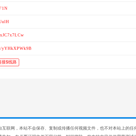
8F1N
UulH
/ExJC7x7LCw
are/yYHkXPWk9B
自互联网，本站不会保存、复制或传播任何视频文件，也不对本站上的任