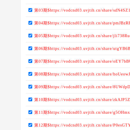
第03期$https://vodcnd03.uvjtih.cn/share/sdN4SZ1
第04期$https://vodcnd03.uvjtih.cn/share/pmJBz
第05期$https://vodcnd03.uvjtih.cn/share/jli738Ru
第06期$https://vodcnd03.uvjtih.cn/share/utgYB
第07期$https://vodcnd03.uvjtih.cn/share/oEY7b
第08期$https://vodcnd03.uvjtih.cn/share/hoUeow
第09期$https://vodcnd03.uvjtih.cn/share/8UWdp
第10期$https://vodcnd03.uvjtih.cn/share/zkAJP5
第11期$https://vodcnd03.uvjtih.cn/share/g5OHm
第12期$https://vodcnd03.uvjtih.cn/share/P0esGT