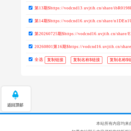
第13期$https://vodcnd13.uvjtih.cn/share/ibR019
第14期$https://vodcnd16.uvjtih.cn/share/n1DEn1
第20260725期$https://vodcnd16.uvjtih.cn/share
20260801第16期$https://vodcnd16.uvjtih.cn/sh
全选
本站所有内容均来