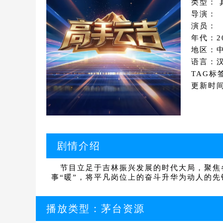
类型： 
导演：
演员：
年代：2
地区：
语言：
TAG标
更新时间：
剧情介绍
节目立足于吉林振兴发展的时代大局，聚焦各
事“暖”，将平凡岗位上的奋斗升华为动人的先
播放类型：
茅台资源