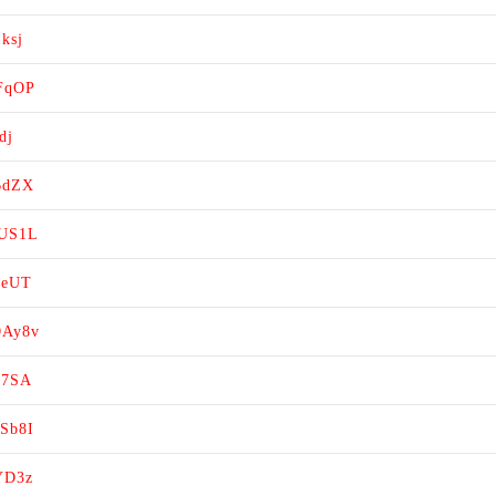
ksj
RFqOP
dj
6BdZX
BUS1L
JeUT
DAy8v
Z7SA
xSb8I
YD3z