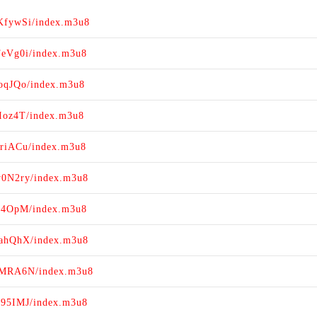
KfywSi/index.m3u8
FeVg0i/index.m3u8
oqJQo/index.m3u8
Ioz4T/index.m3u8
NriACu/index.m3u8
y0N2ry/index.m3u8
5p4OpM/index.m3u8
YahQhX/index.m3u8
SIMRA6N/index.m3u8
B95IMJ/index.m3u8