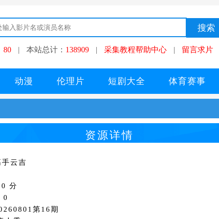
：
80
|
本站总计：
138909
|
采集教程帮助中心
|
留言求片
动漫
伦理片
短剧大全
体育赛事
资源详情
高手云吉
0 分
：0
260801第16期