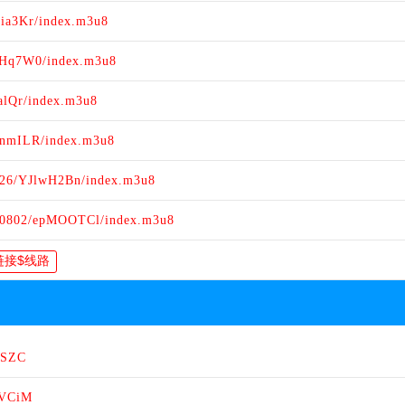
ia3Kr/index.m3u8
CHq7W0/index.m3u8
alQr/index.m3u8
ZnmILR/index.m3u8
726/YJlwH2Bn/index.m3u8
260802/epMOOTCl/index.m3u8
xSZC
7VCiM