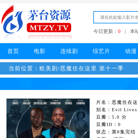
今日更新：
0
|
本
首页
电影
连续剧
综艺片
动漫
当前位置：
欧美剧/恶魔住在这里 第十一季
片名：恶魔住在这
别名：Evil Lives
豆瓣：5.0 分
豆瓣ID：0
状态：第8集完结