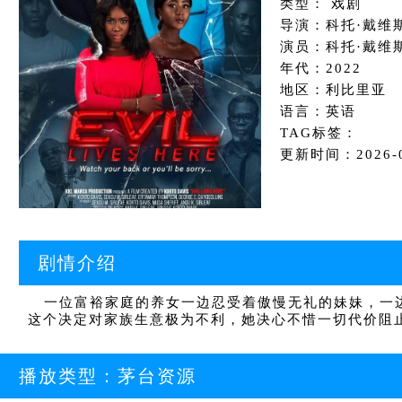
类型： 戏剧
导演：科托·戴维斯
演员：科托·戴维
年代：2022
地区：利比里亚
语言：英语
TAG标签：
更新时间：2026-06
剧情介绍
一位富裕家庭的养女一边忍受着傲慢无礼的妹妹，一边
这个决定对家族生意极为不利，她决心不惜一切代价阻
播放类型：
茅台资源