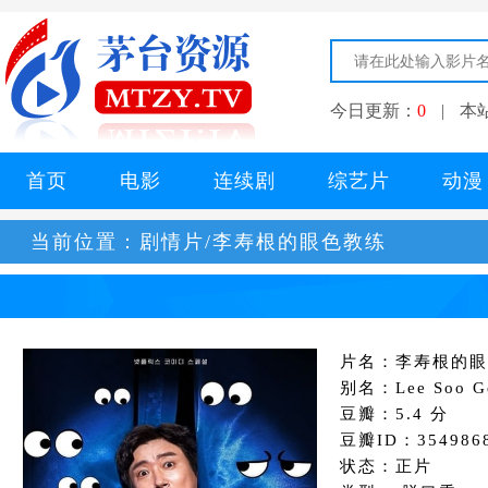
今日更新：
0
|
本
首页
电影
连续剧
综艺片
动漫
当前位置：
剧情片/李寿根的眼色教练
片名：李寿根的眼
别名：Lee Soo Ge
豆瓣：5.4 分
豆瓣ID：354986
状态：正片