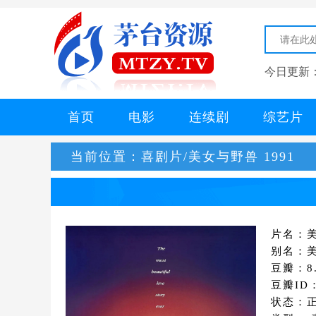
今日更新
首页
电影
连续剧
综艺片
当前位置：
喜剧片/美女与野兽 1991
片名：美
别名：美
豆瓣：8.
豆瓣ID：
状态：