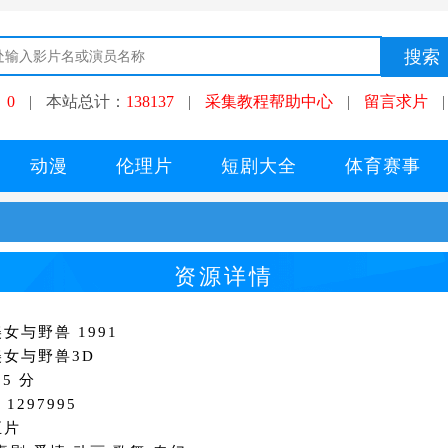
：
0
|
本站总计：
138137
|
采集教程帮助中心
|
留言求片
|
动漫
伦理片
短剧大全
体育赛事
资源详情
女与野兽 1991
女与野兽3D
5 分
1297995
正片