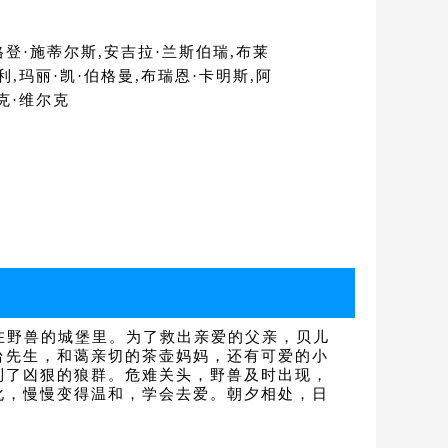
格登·施蒂尔斯,安吉拉·兰斯伯瑞,布莱
利,玛丽·凯·伯格曼,布瑞恩·卡明斯,阿
克·维尔克
在野兽的城堡里。为了救出亲爱的父亲，贝儿
台先生，和蔼亲切的茶壶妈妈，还有可爱的小
到了凶狠的狼群。危难关头，野兽及时出现，
化，慢慢变得温和，学会去爱。朝夕相处，日