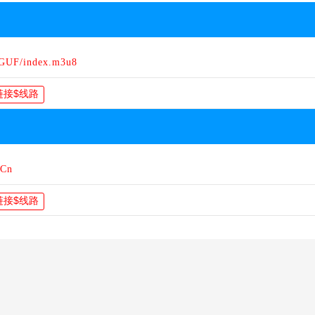
EGUF/index.m3u8
eCn