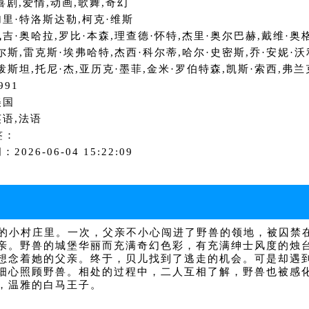
喜剧,爱情,动画,歌舞,奇幻
里·特洛斯达勒,柯克·维斯
吉·奥哈拉,罗比·本森,理查德·怀特,杰里·奥尔巴赫,戴维·奥
尔斯,雷克斯·埃弗哈特,杰西·科尔蒂,哈尔·史密斯,乔·安妮·沃
泼斯坦,托尼·杰,亚历克·墨菲,金米·罗伯特森,凯斯·索西,弗兰
991
美国
语,法语
签：
2026-06-04 15:22:09
的小村庄里。一次，父亲不小心闯进了野兽的领地，被囚禁
亲。野兽的城堡华丽而充满奇幻色彩，有充满绅士风度的烛
想念着她的父亲。终于，贝儿找到了逃走的机会。可是却遇
细心照顾野兽。相处的过程中，二人互相了解，野兽也被感
，温雅的白马王子。