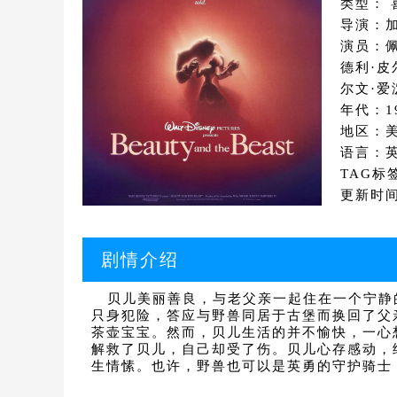
类型： 
导演：加
演员：佩
德利·皮
尔文·爱
年代：1
地区：
语言：英
TAG标
更新时间：
剧情介绍
贝儿美丽善良，与老父亲一起住在一个宁静
只身犯险，答应与野兽同居于古堡而换回了父
茶壶宝宝。然而，贝儿生活的并不愉快，一心
解救了贝儿，自己却受了伤。贝儿心存感动，
生情愫。也许，野兽也可以是英勇的守护骑士