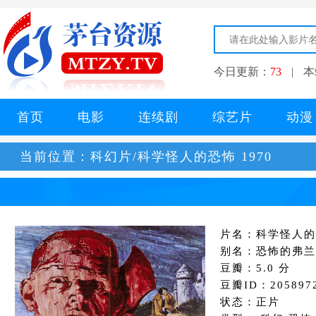
今日更新：
73
|
本
首页
电影
连续剧
综艺片
动漫
当前位置：
科幻片/科学怪人的恐怖 1970
片名：科学怪人的恐
别名：恐怖的弗兰
豆瓣：5.0 分
豆瓣ID：205897
状态：正片