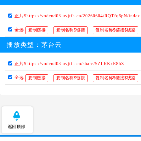
正片$https://vodcnd03.uvjtih.cn/20260604/RQTfq6pN/inde
全选
播放类型：
茅台云
正片$https://vodcnd03.uvjtih.cn/share/5ZLRKxE8hZ
全选