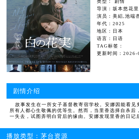
类型： 剧情
导演：坂本悠花里
演员：美絽,池端杏
年代：2025
地区：日本
语言：日语
TAG标签：
更新时间：2026-06
剧情介绍
故事发生在一所女子基督教寄宿学校。安娜因能看见鬼
所有人都心生敬佩的优等生。然而，当里香选择自杀后
一失去，试图弄明白背后的缘由。安娜发现里香的日记
播放类型：
茅台资源