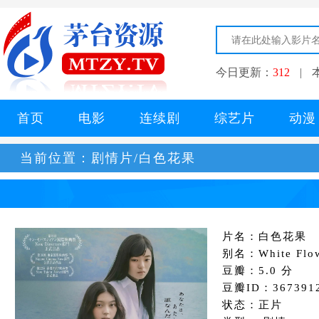
今日更新：
312
|
首页
电影
连续剧
综艺片
动漫
当前位置：
剧情片/白色花果
片名：白色花果
别名：White Flow
豆瓣：5.0 分
豆瓣ID：367391
状态：正片