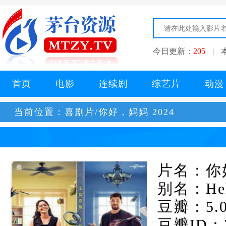
今日更新：
205
|
首页
电影
连续剧
综艺片
动漫
当前位置：
喜剧片/你好，妈妈 2024
片名：你好
别名：Hel
豆瓣：5.
豆瓣ID：3