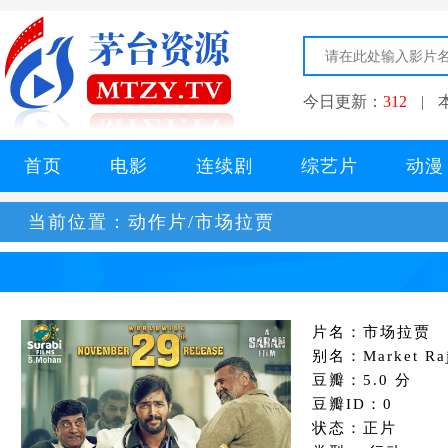
今日更新：
312
|
首页
电影
连续剧
综艺片
动漫
当前位置：
动作片/市场拉贾
片名：市场拉贾
别名：Market Ra
豆瓣：5.0 分
豆瓣ID：0
状态：正片