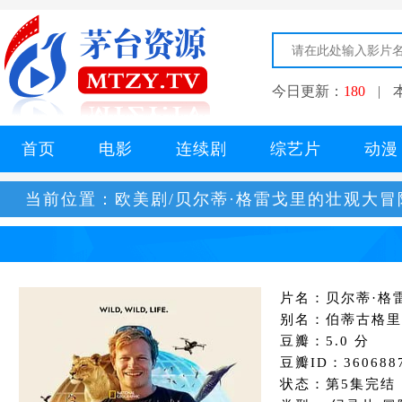
今日更新：
180
|
首页
电影
连续剧
综艺片
动漫
当前位置：
欧美剧/贝尔蒂·格雷戈里的壮观大冒
片名：贝尔蒂·格
别名：伯蒂古格里的壮观大
豆瓣：5.0 分
豆瓣ID：360688
状态：第5集完结