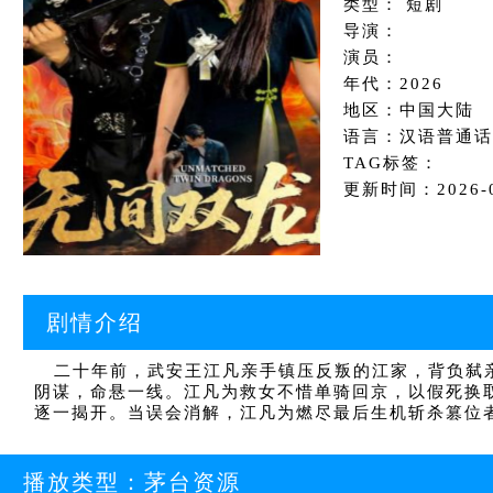
类型： 短剧
导演：
演员：
年代：2026
地区：中国大陆
语言：汉语普通话
TAG标签：
更新时间：2026-05
剧情介绍
二十年前，武安王江凡亲手镇压反叛的江家，背负弑亲
阴谋，命悬一线。江凡为救女不惜单骑回京，以假死换
逐一揭开。当误会消解，江凡为燃尽最后生机斩杀篡位
播放类型：
茅台资源