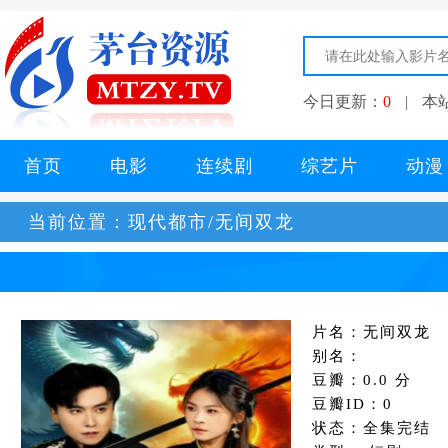
今日更新：
0
|
本
首页
电影
连续剧
综艺片
动漫
当前位置：
现代都市/无间双龙
片名：无间双龙
别名：
豆瓣：0.0 分
豆瓣ID：0
状态：全集完结