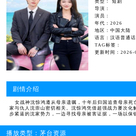
类型： 短剧
导演：
演员：
年代：2026
地区：中国大陆
语言：汉语普通话
TAG标签：
更新时间：2026-05
剧情介绍
女战神沈惊鸿遵从母亲遗嘱，十年后归国追查母亲死亡
家与仇人沈崇山密切相关。沈惊鸿凭借超强战力屡次化
步紧逼的沈家势力，一边寻找母亲被害证据，一场以保
播放类型：
茅台资源