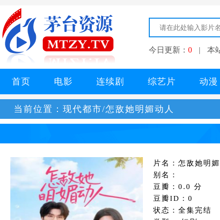
今日更新：
0
|
本
首页
电影
连续剧
综艺片
动漫
当前位置：
现代都市/怎敌她明媚动人
片名：怎敌她明媚
别名：
豆瓣：0.0 分
豆瓣ID：0
状态：全集完结