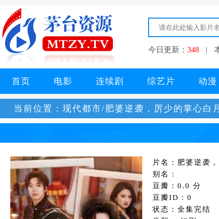
今日更新：
348
|
首页
电影
连续剧
综艺片
动漫
当前位置：
现代都市/肥婆逆袭，厉少的掌心白
片名：肥婆逆袭，
别名：
豆瓣：0.0 分
豆瓣ID：0
状态：全集完结