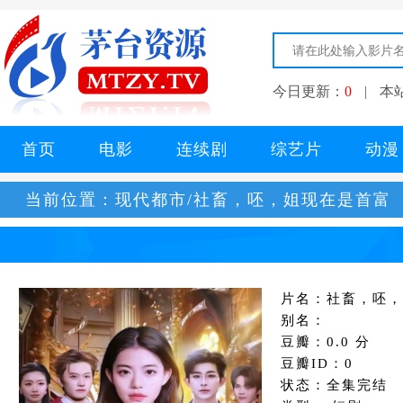
今日更新：
0
|
本
首页
电影
连续剧
综艺片
动漫
当前位置：
现代都市/社畜，呸，姐现在是首富
片名：社畜，呸，
别名：
豆瓣：0.0 分
豆瓣ID：0
状态：全集完结