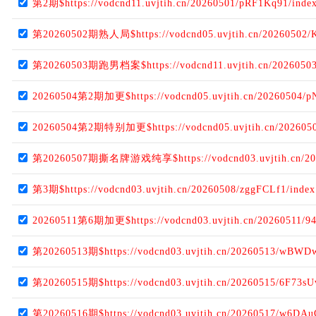
第2期$https://vodcnd11.uvjtih.cn/20260501/pRF1Kq91/inde
第20260502期熟人局$https://vodcnd05.uvjtih.cn/20260502
第20260503期跑男档案$https://vodcnd11.uvjtih.cn/20260503
20260504第2期加更$https://vodcnd05.uvjtih.cn/20260504/
20260504第2期特别加更$https://vodcnd05.uvjtih.cn/202605
第20260507期撕名牌游戏纯享$https://vodcnd03.uvjtih.cn/202
第3期$https://vodcnd03.uvjtih.cn/20260508/zggFCLf1/inde
20260511第6期加更$https://vodcnd03.uvjtih.cn/20260511/94
第20260513期$https://vodcnd03.uvjtih.cn/20260513/wBWD
第20260515期$https://vodcnd03.uvjtih.cn/20260515/6F73s
第20260516期$https://vodcnd03.uvjtih.cn/20260517/w6DA