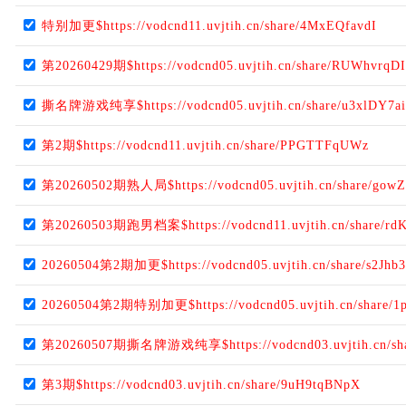
特别加更$https://vodcnd11.uvjtih.cn/share/4MxEQfavdI
第20260429期$https://vodcnd05.uvjtih.cn/share/RUWhvrqD
撕名牌游戏纯享$https://vodcnd05.uvjtih.cn/share/u3xlDY7ai
第2期$https://vodcnd11.uvjtih.cn/share/PPGTTFqUWz
第20260502期熟人局$https://vodcnd05.uvjtih.cn/share/gowZ
第20260503期跑男档案$https://vodcnd11.uvjtih.cn/share/r
20260504第2期加更$https://vodcnd05.uvjtih.cn/share/s2Jh
20260504第2期特别加更$https://vodcnd05.uvjtih.cn/share/1
第20260507期撕名牌游戏纯享$https://vodcnd03.uvjtih.cn/sha
第3期$https://vodcnd03.uvjtih.cn/share/9uH9tqBNpX