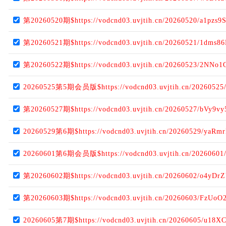
第20260520期$https://vodcnd03.uvjtih.cn/20260520/a1pzs9
第20260521期$https://vodcnd03.uvjtih.cn/20260521/1dms86
第20260522期$https://vodcnd03.uvjtih.cn/20260523/2NNo1
20260525第5期会员版$https://vodcnd03.uvjtih.cn/20260525
第20260527期$https://vodcnd03.uvjtih.cn/20260527/bVy9vy
20260529第6期$https://vodcnd03.uvjtih.cn/20260529/yaRm
20260601第6期会员版$https://vodcnd03.uvjtih.cn/20260601
第20260602期$https://vodcnd03.uvjtih.cn/20260602/o4yDr
第20260603期$https://vodcnd03.uvjtih.cn/20260603/FzUoO2
20260605第7期$https://vodcnd03.uvjtih.cn/20260605/u18X