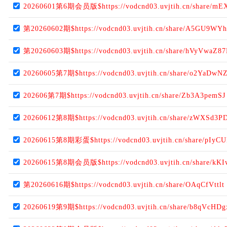
20260601第6期会员版$https://vodcnd03.uvjtih.cn/share/m
第20260602期$https://vodcnd03.uvjtih.cn/share/A5GU9WYh
第20260603期$https://vodcnd03.uvjtih.cn/share/hVyVwaZ8
20260605第7期$https://vodcnd03.uvjtih.cn/share/o2YaDwN
202606第7期$https://vodcnd03.uvjtih.cn/share/Zb3A3pemSJ
20260612第8期$https://vodcnd03.uvjtih.cn/share/zWXSd3P
20260615第8期彩蛋$https://vodcnd03.uvjtih.cn/share/pIyC
20260615第8期会员版$https://vodcnd03.uvjtih.cn/share/kK
第20260616期$https://vodcnd03.uvjtih.cn/share/OAqCfVttlt
20260619第9期$https://vodcnd03.uvjtih.cn/share/b8qVcHDg