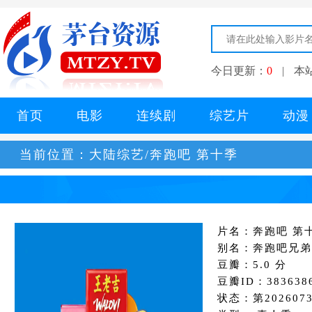
今日更新：
0
|
本
首页
电影
连续剧
综艺片
动漫
当前位置：
大陆综艺/奔跑吧 第十季
片名：奔跑吧 第
别名：奔跑吧兄弟
豆瓣：5.0 分
豆瓣ID：383638
状态：第202607