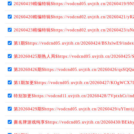
20260419精编特辑$https://vodcnd05.uvjtih.cn/20260419/9N
20260420精编特辑$https://vodcnd02.uvjtih.cn/20260421/yR
20260423精编特辑$https://vodcnd02.uvjtih.cn/20260423/uN
第1期$https://vodcnd05.uvjtih.cn/20260424/BSJxlwE9/inde
第20260425期熟人局$https://vodcnd05.uvjtih.cn/20260425
第20260426期$https://vodcnd05.uvjtih.cn/20260426/qsSQQ
第1期加更$https://vodcnd05.uvjtih.cn/20260427/KOgWCX7I
特别加更$https://vodcnd11.uvjtih.cn/20260428/7VptxhCt/in
第20260429期$https://vodcnd05.uvjtih.cn/20260429/uYImti
撕名牌游戏纯享$https://vodcnd05.uvjtih.cn/20260430/BEkh