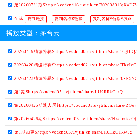
第20260731期$https://vodcnd16.uvjtih.cn/20260801/qXoE7
全选
播放类型：
茅台云
20260419精编特辑$https://vodcnd05.uvjtih.cn/share/7QfL
20260420精编特辑$https://vodcnd02.uvjtih.cn/share/TkyIv
20260423精编特辑$https://vodcnd02.uvjtih.cn/share/0zN5N
第1期$https://vodcnd05.uvjtih.cn/share/LU9RRkCnrQ
第20260425期熟人局$https://vodcnd05.uvjtih.cn/share/ZQe
第20260426期$https://vodcnd05.uvjtih.cn/share/NZelmtcaOj
第1期加更$https://vodcnd05.uvjtih.cn/share/R0HkQJKwSz