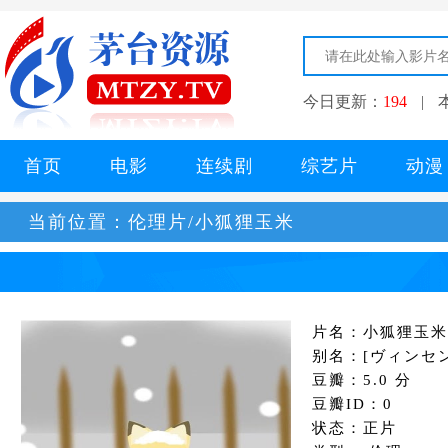
今日更新：
194
|
首页
电影
连续剧
综艺片
动漫
当前位置：
伦理片/小狐狸玉米
片名：小狐狸玉米
别名：[ヴィンセン
豆瓣：5.0 分
豆瓣ID：0
状态：正片