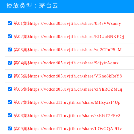
播放类型：
茅台云
第01集$https://vodcnd03.uvjtih.cn/share/0r4sVWsumy
第02集$https://vodcnd05.uvjtih.cn/share/EDUuBNKEQj
第03集$https://vodcnd05.uvjtih.cn/share/wj2CPuP5nM
第04集$https://vodcnd05.uvjtih.cn/share/9djyirAqmx
第05集$https://vodcnd05.uvjtih.cn/share/VKno8kReY8
第06集$https://vodcnd05.uvjtih.cn/share/clYhROZMuq
第07集$https://vodcnd11.uvjtih.cn/share/MHsyxzI4Up
第08集$https://vodcnd11.uvjtih.cn/share/sxEBT7PPv2
第09集$https://vodcnd11.uvjtih.cn/share/LOvGQAj91v