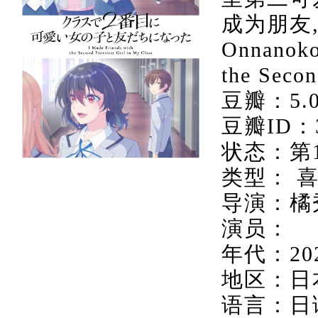
成为朋友,クラ
Onnanoko 
the Secon
豆瓣：5.
豆瓣ID：3
状态：第
类型： 喜
导演：橘
演员：
年代：20
地区：日
语言：日