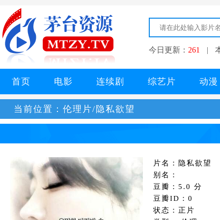
今日更新：
261
|
首页
电影
连续剧
综艺片
动漫
当前位置：
伦理片/隐私欲望
片名：隐私欲望
别名：
豆瓣：5.0 分
豆瓣ID：0
状态：正片