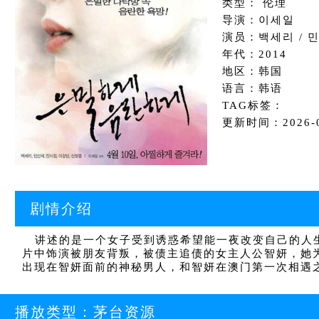
类型： 伦理
导演：이세일
演员：백세리 / 민
年代：2014
地区：韩国
语言：韩语
TAG标签：
更新时间：2026-04
剧情介绍
讲述的是一个女子受到诱惑希望能一夜改变自己的人生
片中饰演被朋友背叛，被债主追债的女主人公智妍，她
出现在智妍面前的神秘男人，和智妍在澳门第一次相遇
播放类型：
茅台资源