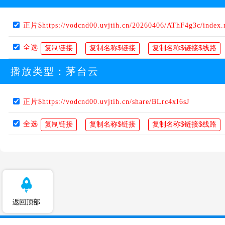
正片$https://vodcnd00.uvjtih.cn/20260406/AThF4g3c/index
全选
播放类型：
茅台云
正片$https://vodcnd00.uvjtih.cn/share/BLrc4xI6sJ
全选