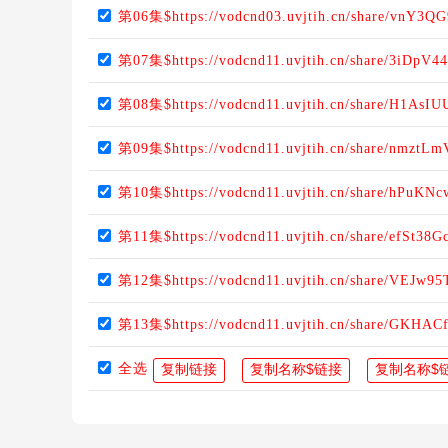
第06集$https://vodcnd03.uvjtih.cn/share/vnY3QG
第07集$https://vodcnd11.uvjtih.cn/share/3iDpV
第08集$https://vodcnd11.uvjtih.cn/share/H1AsI
第09集$https://vodcnd11.uvjtih.cn/share/nmztL
第10集$https://vodcnd11.uvjtih.cn/share/hPuKN
第11集$https://vodcnd11.uvjtih.cn/share/efSt38G
第12集$https://vodcnd11.uvjtih.cn/share/VEJw9
第13集$https://vodcnd11.uvjtih.cn/share/GKHAC
全选