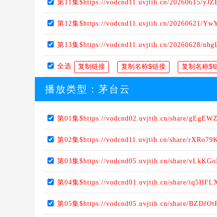
第11集$https://vodcnd11.uvjtih.cn/20260615/yJ
第12集$https://vodcnd11.uvjtih.cn/20260621/Yw
第13集$https://vodcnd11.uvjtih.cn/20260628/nhg
全选
播放类型：
茅台云
第01集$https://vodcnd02.uvjtih.cn/share/gEgEW
第02集$https://vodcnd11.uvjtih.cn/share/rXRo79
第03集$https://vodcnd05.uvjtih.cn/share/vLkKG
第04集$https://vodcnd01.uvjtih.cn/share/iq5HFL
第05集$https://vodcnd05.uvjtih.cn/share/BZDfOt