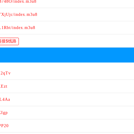
ZB748O/index.m3u8
YXjUjc/index.m3u8
L1Rbt/index.m3u8
Z2qTv
KEzt
oL4Aa
XIgp
PP20