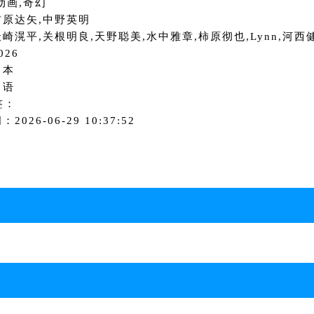
动画,奇幻
吉原达矢,中野英明
崎滉平,关根明良,天野聪美,水中雅章,柿原彻也,Lynn,河西
026
日本
日语
签：
2026-06-29 10:37:52