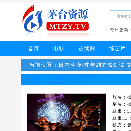
今日更新
首页
电影
连续剧
综艺片
当前位置：
日本动漫/杖与剑的魔剑谭 
片名：
别名：杖と
豆瓣：5.
豆瓣ID：
状态：第