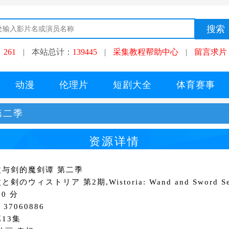
：
261
|
本站总计：
139445
|
采集教程帮助中心
|
留言求片
动漫
伦理片
短剧大全
体育赛事
第二季
资源详情
杖与剑的魔剑谭 第二季
剣のウィストリア 第2期‎,Wistoria: Wand and Sword Se
0 分
37060886
13集