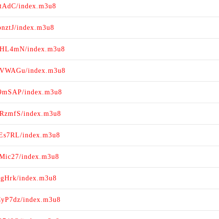
vtAdC/index.m3u8
bnztJ/index.m3u8
gvHL4mN/index.m3u8
SqVWAGu/index.m3u8
69mSAP/index.m3u8
CRzmfS/index.m3u8
FEs7RL/index.m3u8
MMic27/index.m3u8
fgHrk/index.m3u8
CyP7dz/index.m3u8