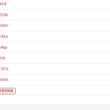
91lF
44T2M
UUD6V
mV8Ed
cwRgc
cG0
5THVL
ff0ZE