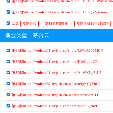
第11期$https://vodcnd03.uvjtih.cn/20260510/ELa8WMGf/in
第12期$https://vodcnd03.uvjtih.cn/20260517/pQ7Mwsoo/in
全选
播放类型：
茅台云
第1期$https://vodcnd11.uvjtih.cn/share/kbWOZ06MCY
第2期$https://vodcnd11.uvjtih.cn/share/HfeGqnnCFd
第3期$https://vodcnd11.uvjtih.cn/share/AnWKLyFslU
第4期$https://vodcnd02.uvjtih.cn/share/n9gKfQXhiC
第5期$https://vodcnd02.uvjtih.cn/share/UcrxcZz6TE
第6期$https://vodcnd11.uvjtih.cn/share/h2soSQrm9J