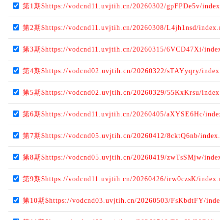
第1期$https://vodcnd11.uvjtih.cn/20260302/gpFPDe5v/inde
第2期$https://vodcnd11.uvjtih.cn/20260308/L4jh1nsd/index
第3期$https://vodcnd11.uvjtih.cn/20260315/6VCD47Xi/inde
第4期$https://vodcnd02.uvjtih.cn/20260322/sTAYyqry/inde
第5期$https://vodcnd02.uvjtih.cn/20260329/55KxKrsu/inde
第6期$https://vodcnd11.uvjtih.cn/20260405/aXYSE6Hc/ind
第7期$https://vodcnd05.uvjtih.cn/20260412/8cktQ6nb/index
第8期$https://vodcnd05.uvjtih.cn/20260419/zwTsSMjw/inde
第9期$https://vodcnd11.uvjtih.cn/20260426/irw0czsK/index
第10期$https://vodcnd03.uvjtih.cn/20260503/FsKbdtFY/ind