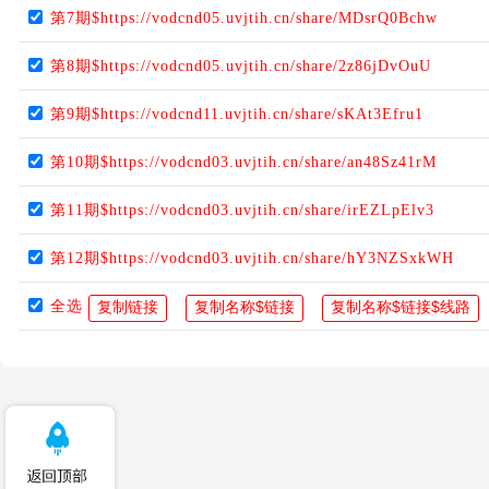
第7期$https://vodcnd05.uvjtih.cn/share/MDsrQ0Bchw
第8期$https://vodcnd05.uvjtih.cn/share/2z86jDvOuU
第9期$https://vodcnd11.uvjtih.cn/share/sKAt3Efru1
第10期$https://vodcnd03.uvjtih.cn/share/an48Sz41rM
第11期$https://vodcnd03.uvjtih.cn/share/irEZLpElv3
第12期$https://vodcnd03.uvjtih.cn/share/hY3NZSxkWH
全选